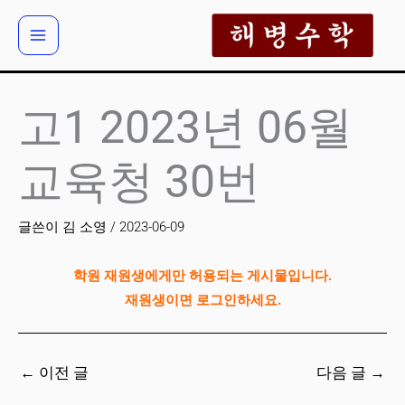
콘
텐
츠
로
건
고1 2023년 06월
너
뛰
교육청 30번
기
글쓴이
김 소영
/
2023-06-09
학원 재원생에게만 허용되는 게시물입니다.
재원생이면 로그인하세요.
←
이전 글
다음 글
→