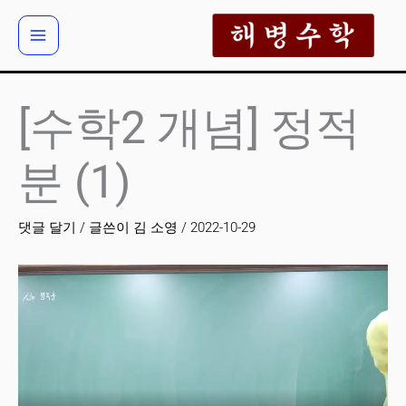
콘
텐
츠
로
건
[수학2 개념] 정적
너
뛰
분 (1)
기
댓글 달기
/ 글쓴이
김 소영
/
2022-10-29