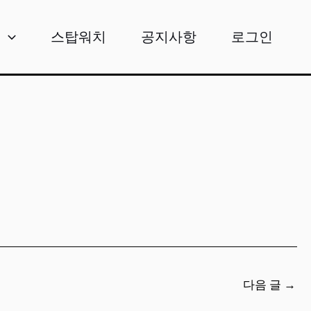
비
스탑워치
공지사항
로그인
다음 글
→