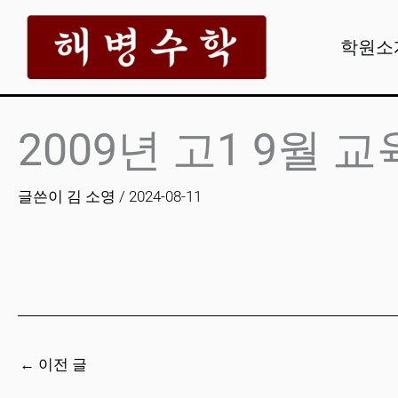
콘
텐
학원소
츠
로
건
2009년 고1 9월 교
너
뛰
글쓴이
김 소영
/
2024-08-11
기
←
이전 글