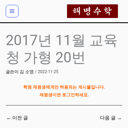
콘
텐
츠
로
건
2017년 11월 교육
너
뛰
청 가형 20번
기
글쓴이
김 소영
/
2022-11-25
학원 재원생에게만 허용되는 게시물입니다.
재원생이면 로그인하세요.
←
이전 글
다음 글
→