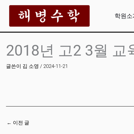
콘
텐
학원소
츠
로
건
2018년 고2 3월 
너
뛰
글쓴이
김 소영
/
2024-11-21
기
←
이전 글