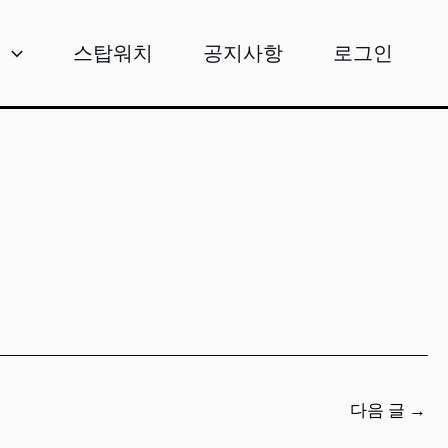
비
스탑워치
공지사항
로그인
다음 글
→