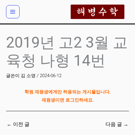
콘
텐
츠
로
건
2019년 고2 3월 교
너
뛰
육청 나형 14번
기
글쓴이
김 소영
/
2024-06-12
학원 재원생에게만 허용되는 게시물입니다.
재원생이면 로그인하세요.
←
이전 글
다음 글
→