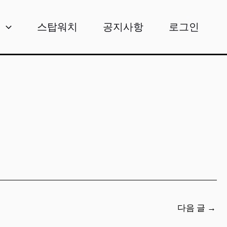
비
스탑워치
공지사항
로그인
다음 글
→