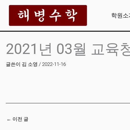
콘
텐
학원소
츠
로
건
2021년 03월 교육
너
뛰
글쓴이
김 소영
/
2022-11-16
기
←
이전 글