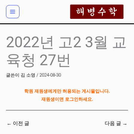
콘
텐
츠
로
건
2022년 고2 3월 교
너
뛰
육청 27번
기
글쓴이
김 소영
/
2024-08-30
학원 재원생에게만 허용되는 게시물입니다.
재원생이면 로그인하세요.
←
이전 글
다음 글
→