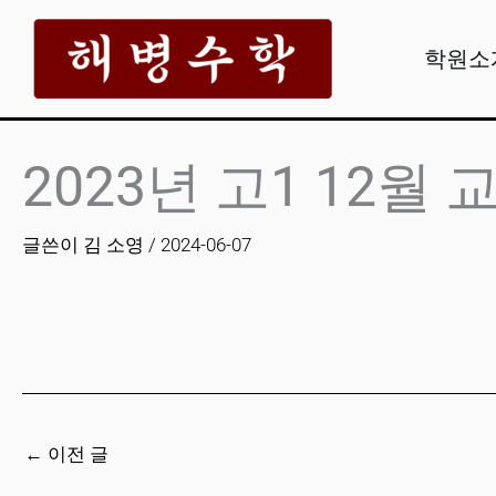
콘
텐
학원소
츠
로
건
2023년 고1 12월 
너
뛰
글쓴이
김 소영
/
2024-06-07
기
←
이전 글