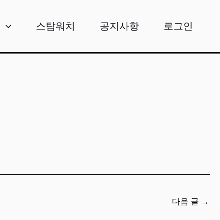
비
스탑워치
공지사항
로그인
다음 글
→