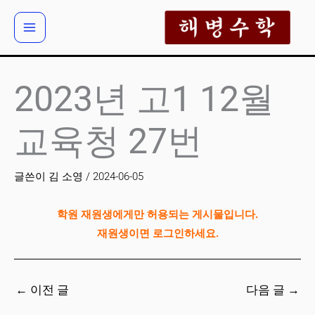
콘
텐
츠
로
건
2023년 고1 12월
너
뛰
교육청 27번
기
글쓴이
김 소영
/
2024-06-05
학원 재원생에게만 허용되는 게시물입니다.
재원생이면 로그인하세요.
←
이전 글
다음 글
→