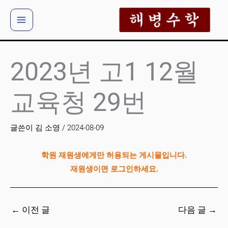
콘
텐
츠
로
건
2023년 고1 12월
너
뛰
교육청 29번
기
글쓴이
김 소영
/
2024-08-09
학원 재원생에게만 허용되는 게시물입니다.
재원생이면 로그인하세요.
←
이전 글
다음 글
→