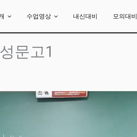
개
수업영상
내신대비
모의대
 성문고1