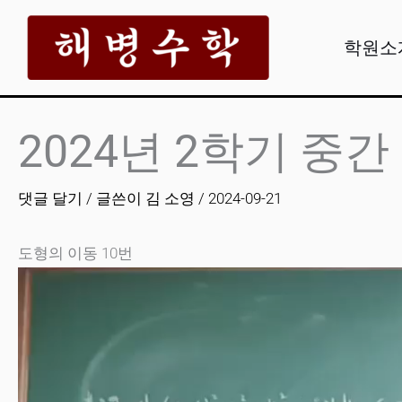
콘
텐
학원소
츠
로
건
2024년 2학기 중간
너
뛰
댓글 달기
/ 글쓴이
김 소영
/
2024-09-21
기
도형의 이동 10번