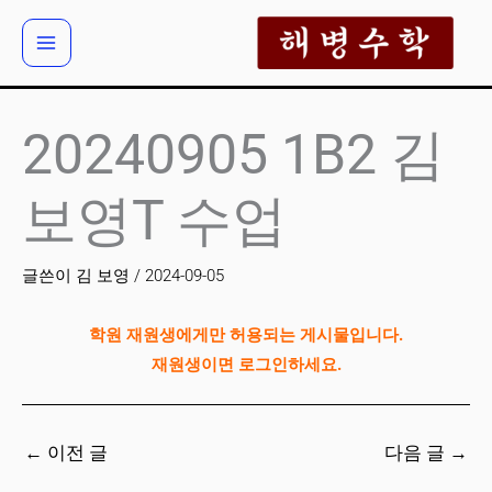
콘
텐
츠
로
건
20240905 1B2 김
너
뛰
보영T 수업
기
글쓴이
김 보영
/
2024-09-05
학원 재원생에게만 허용되는 게시물입니다.
재원생이면 로그인하세요.
←
이전 글
다음 글
→