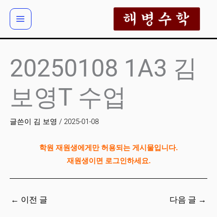
콘
텐
츠
로
건
20250108 1A3 김
너
뛰
보영T 수업
기
글쓴이
김 보영
/
2025-01-08
학원 재원생에게만 허용되는 게시물입니다.
재원생이면 로그인하세요.
←
이전 글
다음 글
→