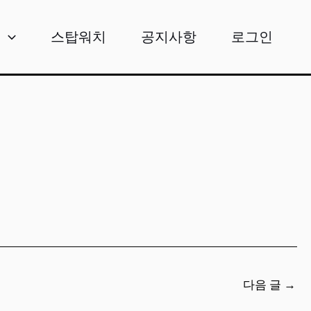
비
스탑워치
공지사항
로그인
다음 글
→