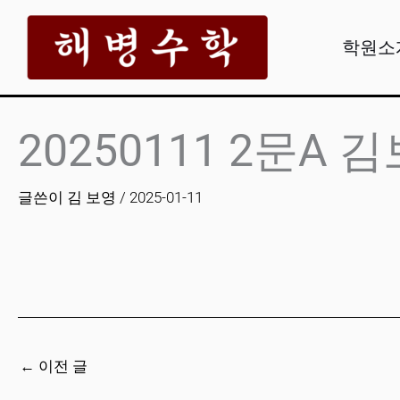
콘
텐
학원소
츠
로
건
20250111 2문A 
너
뛰
글쓴이
김 보영
/
2025-01-11
기
←
이전 글