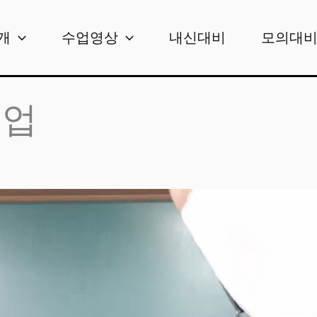
개
수업영상
내신대비
모의대
수업