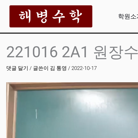
콘
텐
학원소
츠
로
건
221016 2A1 원장
너
뛰
댓글 달기
/ 글쓴이
김 통영
/
2022-10-17
기