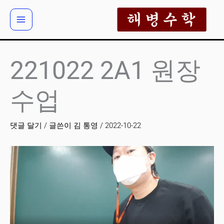
콘
텐
츠
로
건
221022 2A1 원장
너
뛰
수업
기
댓글 달기
/ 글쓴이
김 통영
/
2022-10-22