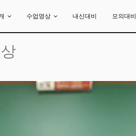
개
수업영상
내신대비
모의대
영상