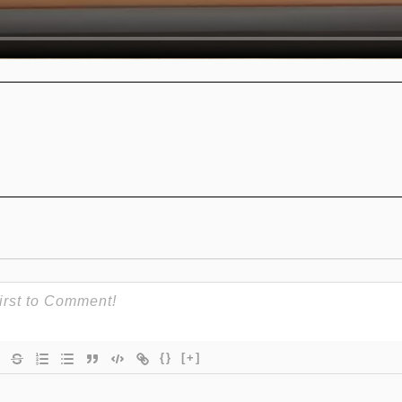
{}
[+]