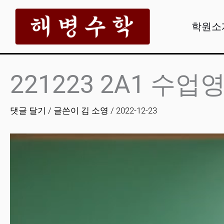
콘
텐
학원소
츠
로
건
221223 2A1 수업
너
뛰
댓글 달기
/ 글쓴이
김 소영
/
2022-12-23
기