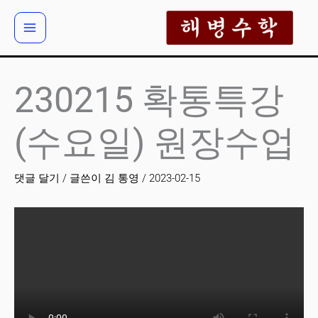
콘
텐
츠
로
건
230215 확통특강
너
뛰
(수요일) 원장수업
기
댓글 달기
/ 글쓴이
김 통영
/
2023-02-15