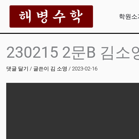
콘
텐
학원소
츠
로
건
230215 2문B 김소
너
뛰
댓글 달기
/ 글쓴이
김 소영
/
2023-02-16
기