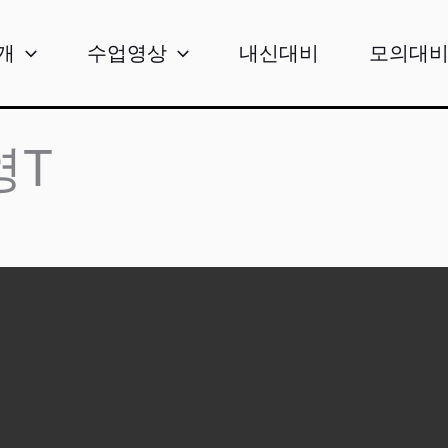
개
수업영상
내신대비
모의대
영T