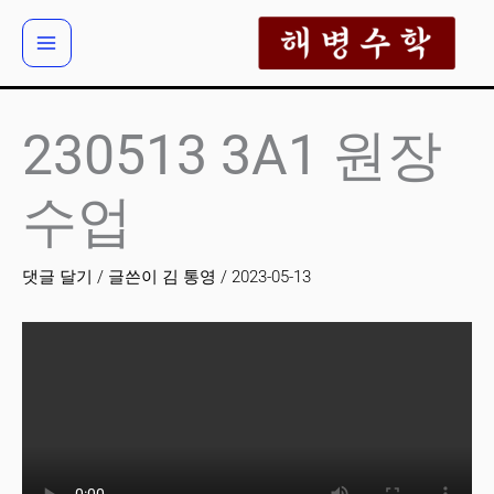
콘
텐
츠
로
건
230513 3A1 원장
너
뛰
수업
기
댓글 달기
/ 글쓴이
김 통영
/
2023-05-13