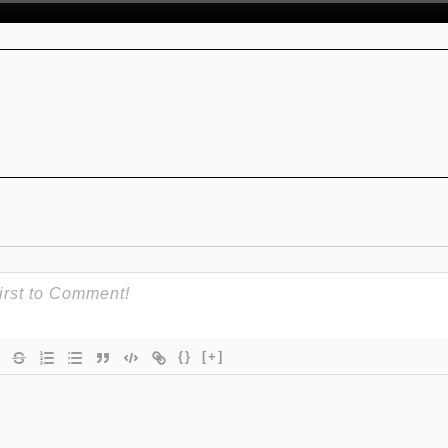
{}
[+]