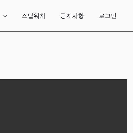
비
스탑워치
공지사항
로그인