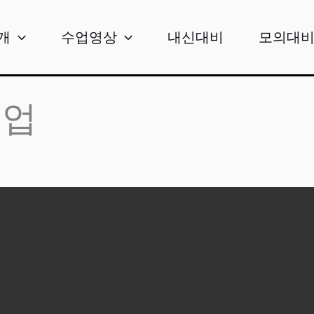
개
수업영상
내신대비
모의대
수업