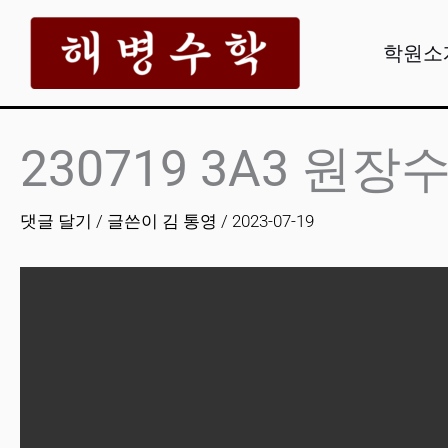
콘
텐
학원소
츠
로
건
230719 3A3 원장
너
뛰
댓글 달기
/ 글쓴이
김 통영
/
2023-07-19
기