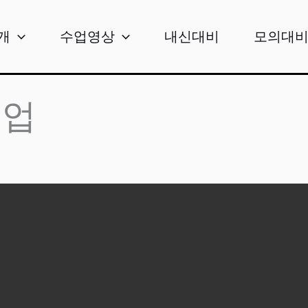
개
수업영상
내신대비
모의대
수업