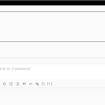
{}
[+]