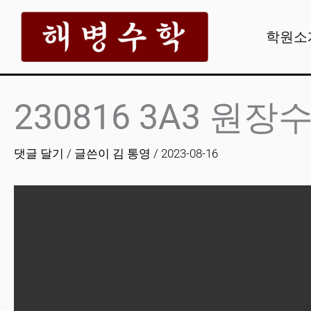
콘
텐
학원소
츠
로
건
230816 3A3 원장
너
뛰
댓글 달기
/ 글쓴이
김 통영
/
2023-08-16
기