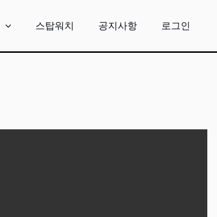
비
스탑워치
공지사항
로그인