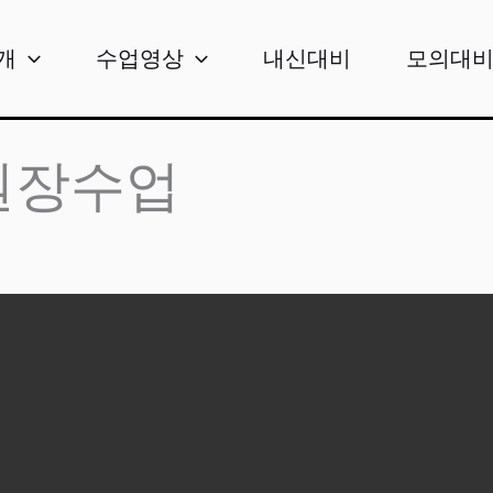
개
수업영상
내신대비
모의대
 원장수업