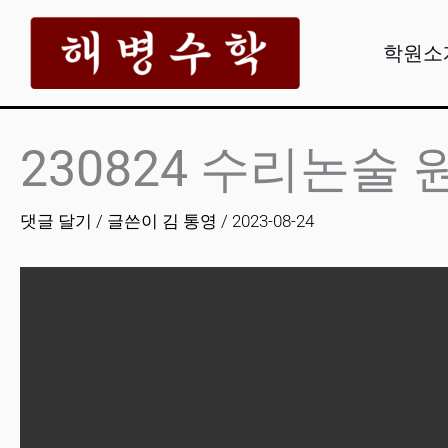
콘
텐
학원소
츠
로
건
230824 수리논술
너
뛰
댓글 달기
/ 글쓴이
김 통영
/
2023-08-24
기