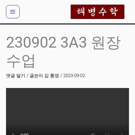
콘
텐
츠
로
건
230902 3A3 원장
너
뛰
수업
기
댓글 달기
/ 글쓴이
김 통영
/
2023-09-02