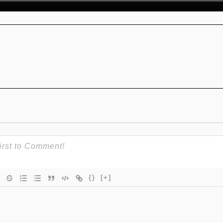
{}
[+]