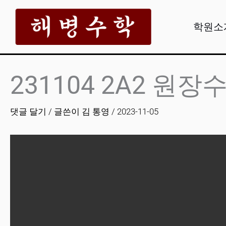
콘
텐
학원소
츠
로
건
231104 2A2 원장
너
뛰
댓글 달기
/ 글쓴이
김 통영
/
2023-11-05
기