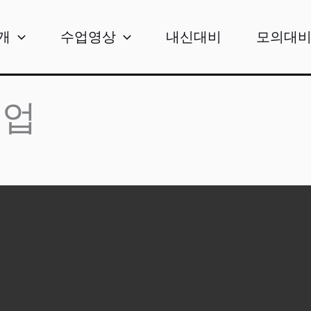
개
수업영상
내신대비
모의대
수업