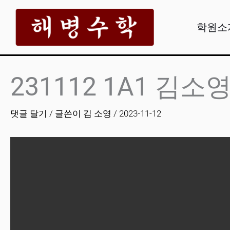
콘
텐
학원소
츠
로
건
231112 1A1 김소
너
뛰
댓글 달기
/ 글쓴이
김 소영
/
2023-11-12
기