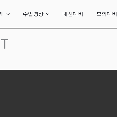
개
수업영상
내신대비
모의대
영T