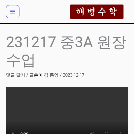
콘
텐
츠
로
건
231217 중3A 원장
너
뛰
수업
기
댓글 달기
/ 글쓴이
김 통영
/
2023-12-17