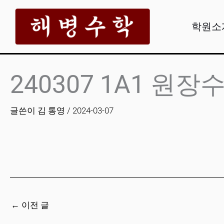
콘
텐
학원소
츠
로
건
240307 1A1 원장
너
뛰
글쓴이
김 통영
/
2024-03-07
기
←
이전 글