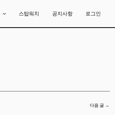
비
스탑워치
공지사항
로그인
다음 글
→