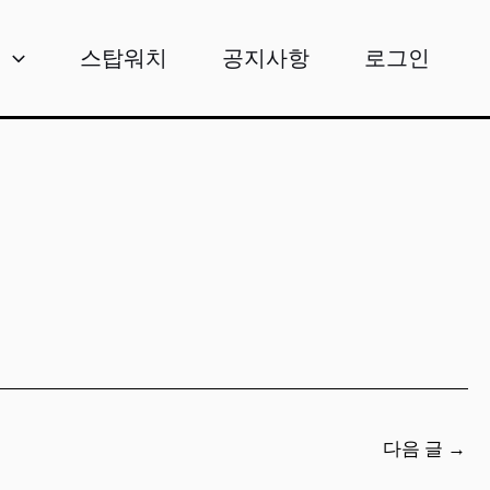
비
스탑워치
공지사항
로그인
다음 글
→