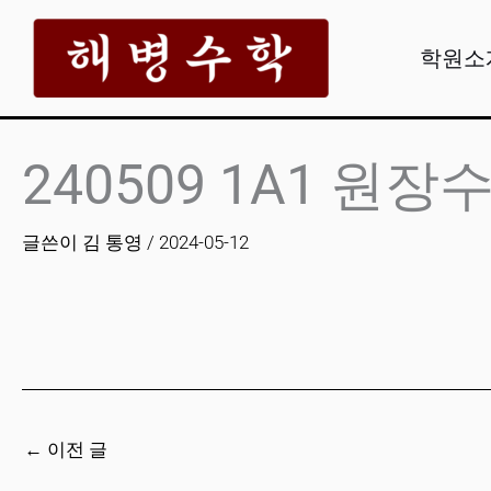
콘
텐
학원소
츠
로
건
240509 1A1 원장
너
뛰
글쓴이
김 통영
/
2024-05-12
기
←
이전 글