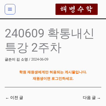
콘
텐
츠
로
건
240609 확통내신
너
뛰
특강 2주차
기
글쓴이
김 소영
/
2024-06-09
학원 재원생에게만 허용되는 게시물입니다.
재원생이면 로그인하세요.
←
이전 글
다음 글
→