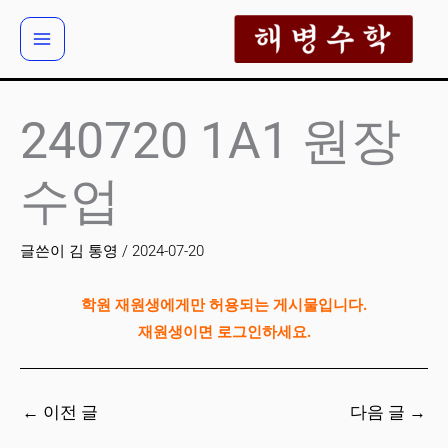
콘
텐
츠
로
건
240720 1A1 원장
너
뛰
수업
기
글쓴이
김 통영
/
2024-07-20
학원 재원생에게만 허용되는 게시물입니다.
재원생이면 로그인하세요.
←
이전 글
다음 글
→