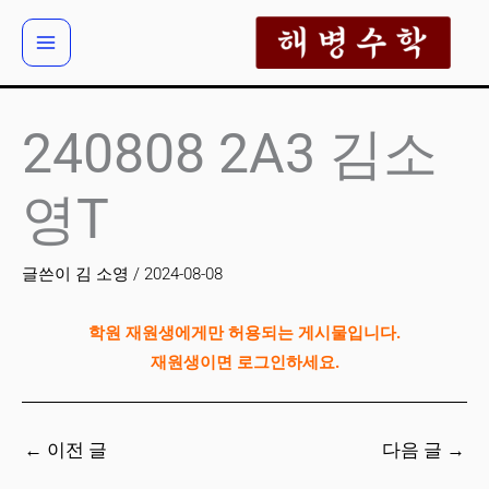
콘
텐
츠
로
건
240808 2A3 김소
너
뛰
영T
기
글쓴이
김 소영
/
2024-08-08
학원 재원생에게만 허용되는 게시물입니다.
재원생이면 로그인하세요.
←
이전 글
다음 글
→