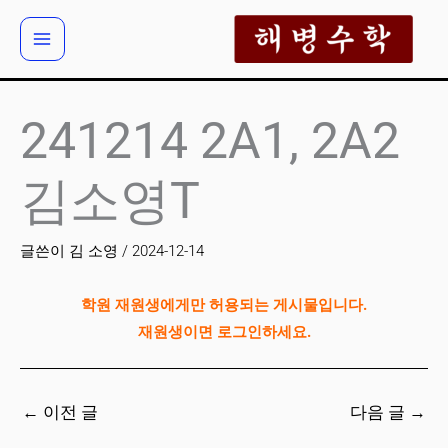
콘
텐
츠
로
건
241214 2A1, 2A2
너
뛰
김소영T
기
글쓴이
김 소영
/
2024-12-14
학원 재원생에게만 허용되는 게시물입니다.
재원생이면 로그인하세요.
←
이전 글
다음 글
→