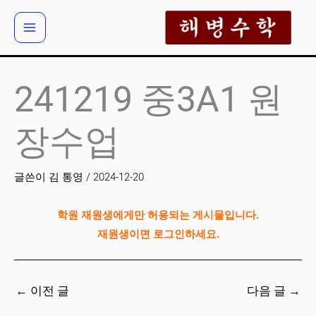
콘
텐
츠
로
건
241219 중3A1 원
너
뛰
장수업
기
글쓴이
김 통영
/
2024-12-20
학원 재원생에게만 허용되는 게시물입니다.
재원생이면 로그인하세요.
←
이전 글
다음 글
→