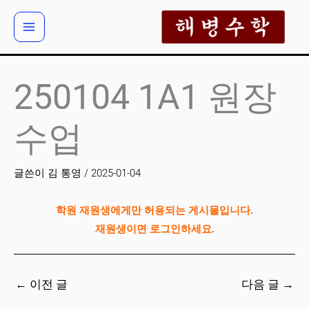
콘
텐
츠
로
건
250104 1A1 원장
너
뛰
수업
기
글쓴이
김 통영
/
2025-01-04
학원 재원생에게만 허용되는 게시물입니다.
재원생이면 로그인하세요.
←
이전 글
다음 글
→