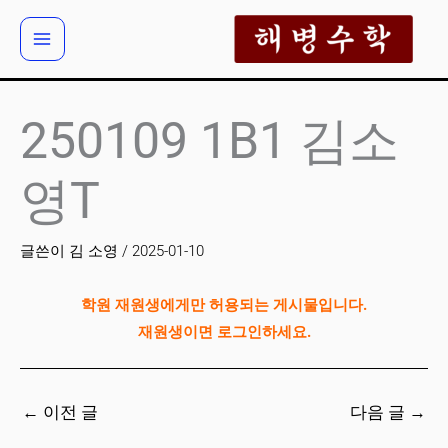
콘
텐
츠
로
건
250109 1B1 김소
너
뛰
영T
기
글쓴이
김 소영
/
2025-01-10
학원 재원생에게만 허용되는 게시물입니다.
재원생이면 로그인하세요.
←
이전 글
다음 글
→