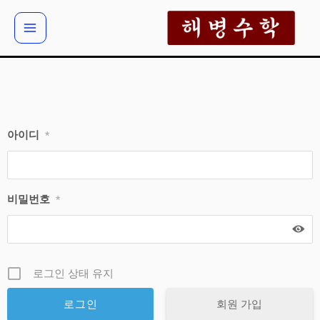
콘
텐
츠
로
건
너
뛰
아이디
*
기
비밀번호
*
로그인 상태 유지
회원 가입