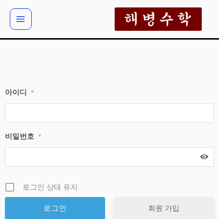
콘
텐
츠
로
건
너
뛰
아이디
*
기
비밀번호
*
로그인 상태 유지
회원 가입