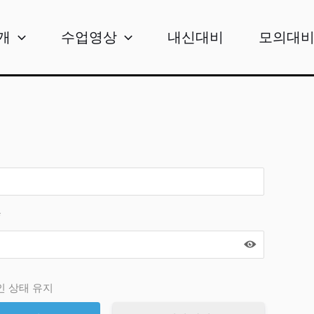
개
수업영상
내신대비
모의대
*
인 상태 유지