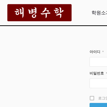
콘
텐
학원소
츠
로
건
너
뛰
아이디
*
기
비밀번호
로그