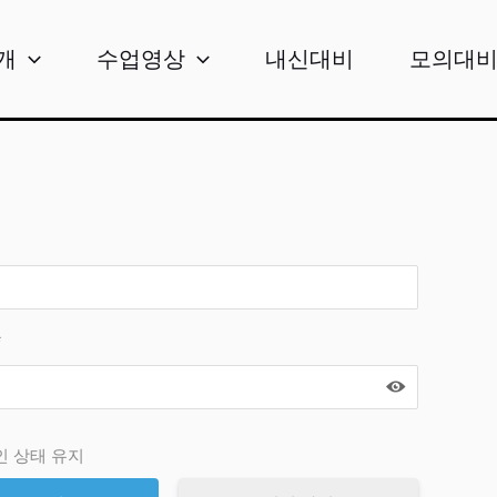
개
수업영상
내신대비
모의대
*
인 상태 유지