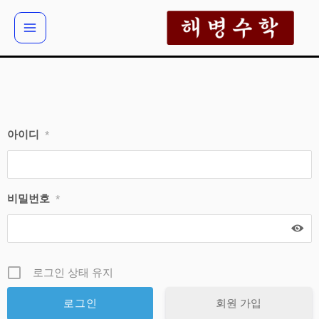
콘
텐
츠
로
건
너
뛰
아이디
*
기
비밀번호
*
로그인 상태 유지
회원 가입