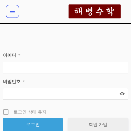
콘
텐
츠
로
건
너
뛰
아이디
*
기
비밀번호
*
로그인 상태 유지
회원 가입