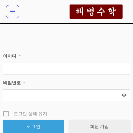
콘
텐
츠
로
건
너
뛰
아이디
*
기
비밀번호
*
로그인 상태 유지
회원 가입