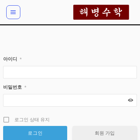
콘
텐
츠
로
건
너
뛰
아이디
*
기
비밀번호
*
로그인 상태 유지
회원 가입