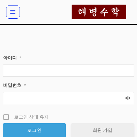
콘
텐
츠
로
건
너
뛰
아이디
*
기
비밀번호
*
로그인 상태 유지
회원 가입