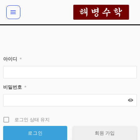
콘
텐
츠
로
건
너
뛰
아이디
*
기
비밀번호
*
로그인 상태 유지
회원 가입