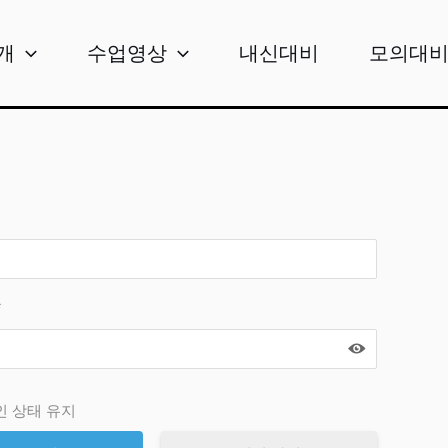
개
수업영상
내신대비
모의대
*
인 상태 유지