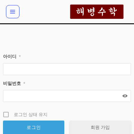
콘
텐
츠
로
건
너
뛰
아이디
*
기
비밀번호
*
로그인 상태 유지
회원 가입