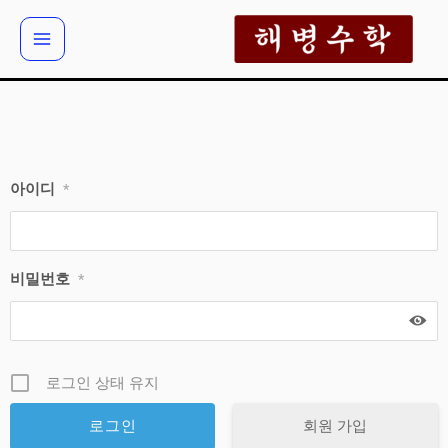
콘
텐
츠
로
건
너
뛰
아이디
*
기
비밀번호
*
로그인 상태 유지
회원 가입